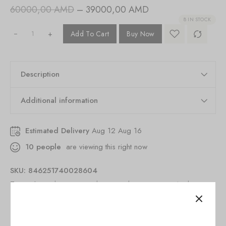
60000,00
AMD
–
39000,00
AMD
8 IN STOCK
+
Add To Cart
Buy Now
Description
Additional information
Estimated Delivery
Aug 12 Aug 16
10
people
are viewing this right now
SKU:
846251740028604
Tags:
chamadan yerevan
,
luggage
,
luggage armenia
,
luggage
shop yerevan
,
luggage yerevan
,
luggages in yerevan
,
summer
,
travel
,
travel luggage yerevan
,
travel shop
,
ճամպրուկ երևանում
,
ճամպրուկի խանութ