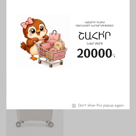
երևանում
Share:
You May Also Like
SALE!
Don't show this popup again.