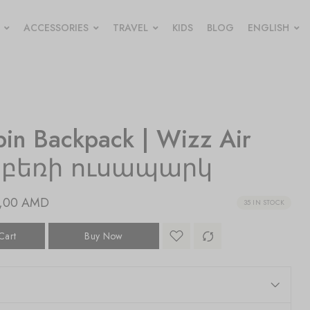
ACCESSORIES
TRAVEL
KIDS
BLOG
ENGLISH
in Backpack | Wizz Air
եբեռի ուսապարկ
0,00
AMD
35 IN STOCK
Cart
Buy Now