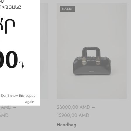
SALE!
Don't show this popup
again.
0
AMD
–
23000,00
AMD
–
AMD
15900,00
AMD
Handbag