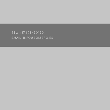
TEL: +37498450150
EMAIL: INFO@BOLSERO.ES
Wizz Air Cabin Backpack | Wizz Air ձեռքի ու
22000,00
AMD
–
19800,00
AMD