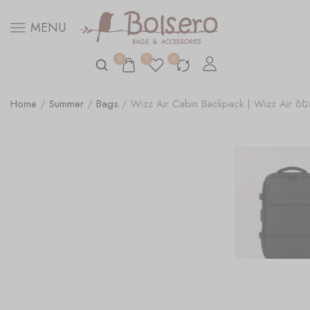
MENU
0
1
0
Home
/
Summer
/
Bags
/ Wizz Air Cabin Backpack | Wizz A